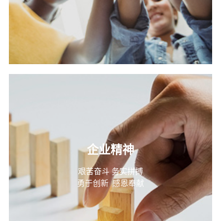
企业精神
艰苦奋斗 务实拼搏
勇于创新 感恩奉献