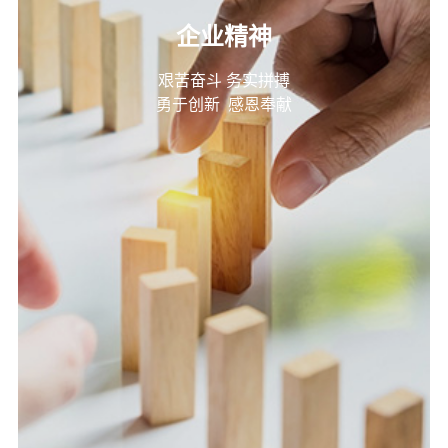
企业精神
艰苦奋斗 务实拼搏
勇于创新 感恩奉献