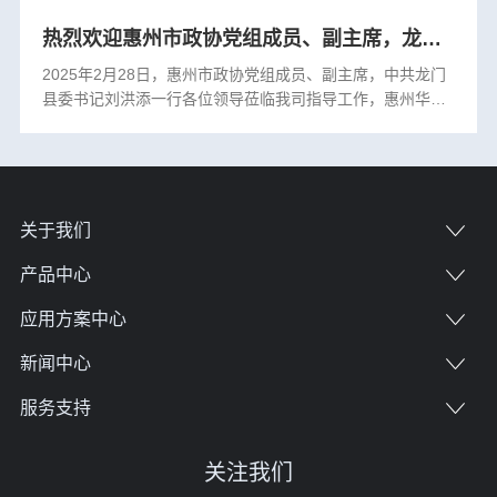
热烈欢迎惠州市政协党组成员、副主席，龙门县委书记刘洪添一行领导莅临我司指导工作
2025年2月28日，惠州市政协党组成员、副主席，中共龙门
县委书记刘洪添一行各位领导莅临我司指导工作，惠州华盛
源副总经理、供应链总监胡锋，项目总监张升、行政部经理
喻党宏及其他相关负责人共同接待。 ···
关于我们
产品中心
应用方案中心
新闻中心
服务支持
关注我们